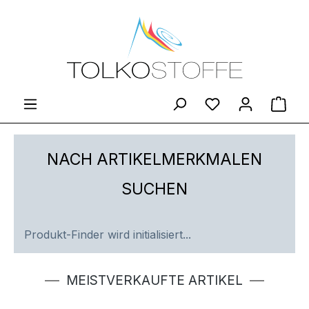
Zum Hauptinhalt springen
Du hast 0 Produ
Ware
NACH ARTIKELMERKMALEN
SUCHEN
Produkt-Finder wird initialisiert...
Produktgalerie überspringen
MEISTVERKAUFTE ARTIKEL