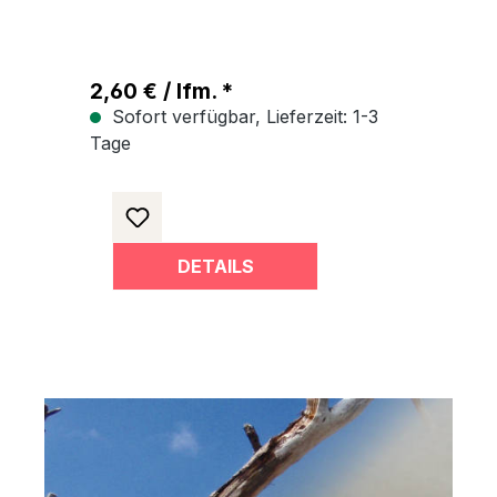
2,60 € / lfm. *
10
Sofort verfügbar, Lieferzeit: 1-3
Tage
Ta
DETAILS