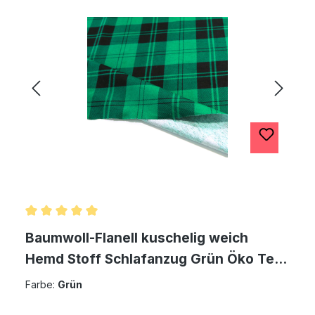
Durchschnittliche Bewertung von 5 von 5 Sternen
Baumwoll-Flanell kuschelig weich
Hemd Stoff Schlafanzug Grün Öko Tex
Meterware
Farbe:
Grün