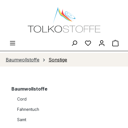
Zum Hauptinhalt springen
Du hast 0 Produ
Ware
Baumwollstoffe
Sonstige
Baumwollstoffe
Cord
Fahnentuch
Samt