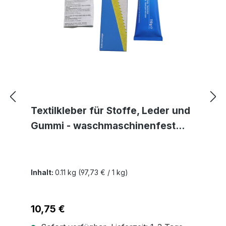
Textilkleber für Stoffe, Leder und
Gummi - waschmaschinenfest
transparent und lösemittelfrei
Inhalt:
0.11 kg
(97,73 € / 1 kg)
Regulärer Preis:
10,75 €