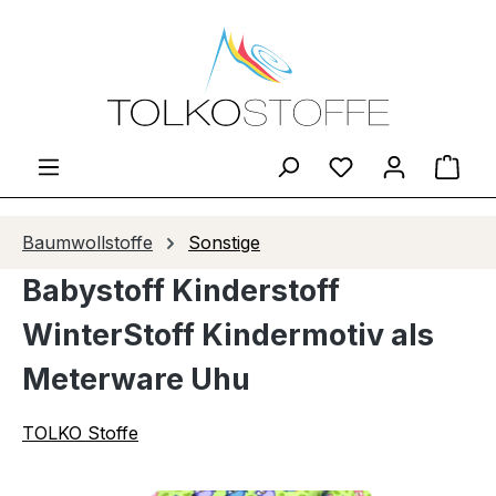
Zum Hauptinhalt springen
Du hast 0 Produ
Ware
Baumwollstoffe
Sonstige
Babystoff Kinderstoff
WinterStoff Kindermotiv als
Meterware Uhu
TOLKO Stoffe