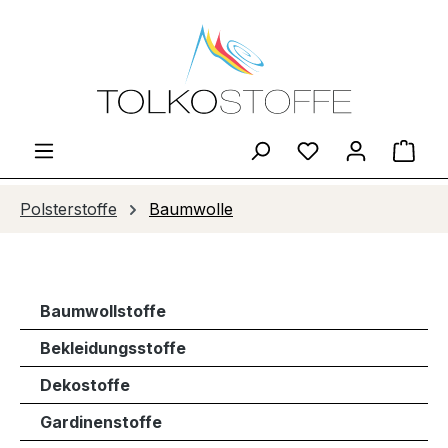
Zum Hauptinhalt springen
Du hast 0 Produ
Ware
Polsterstoffe
Baumwolle
Baumwollstoffe
Bekleidungsstoffe
Dekostoffe
Gardinenstoffe