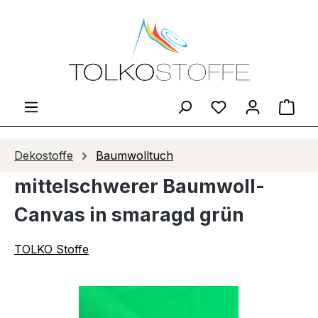
Zum Hauptinhalt springen
Du hast 0 Produ
Ware
Dekostoffe
Baumwolltuch
mittelschwerer Baumwoll-
Canvas in smaragd grün
TOLKO Stoffe
Bildergalerie überspringen