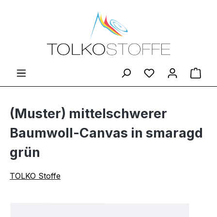
Zum Hauptinhalt springen
Du hast 0 Produ
Ware
(Muster) mittelschwerer
Baumwoll-Canvas in smaragd
grün
TOLKO Stoffe
Bildergalerie überspringen