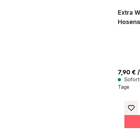
Extra W
Hosens
Bekleid
Meterw
Schwar
7,90 € /
Sofort 
Tage