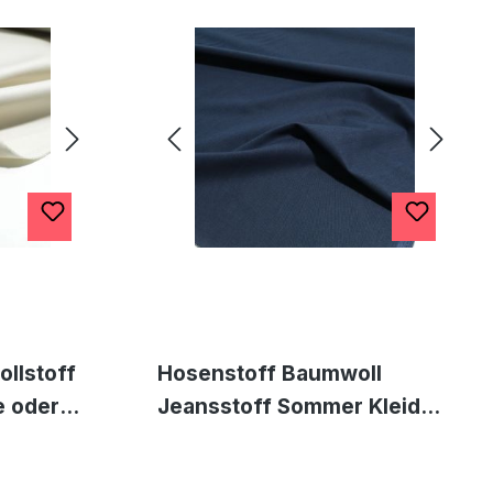
llstoff
Hosenstoff Baumwoll
e oder
Jeansstoff Sommer Kleid
ge
Jacke Meterware in Dunkel
Blau