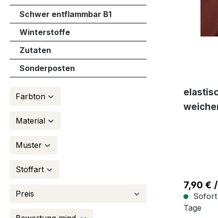
Schwer entflammbar B1
Winterstoffe
Zutaten
Sonderposten
elastis
Farbton
weiche
Material
für Ja
Meterwa
Muster
Stoffart
7,90 € /
Preis
Sofort 
Tage