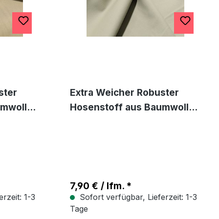
ster
Extra Weicher Robuster
umwolle
Hosenstoff aus Baumwolle
s
Bekleidungsstoff als
ck
Meterware Hose Rock Grau
Beige
7,90 € / lfm. *
rzeit: 1-3
Sofort verfügbar, Lieferzeit: 1-3
Tage