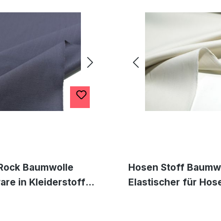
Rock Baumwolle
Hosen Stoff Baumwo
re in Kleiderstoff
Elastischer für Hos
p Sommerhose 2Wahl
Bezugsstoff in Bei