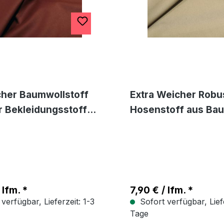
cher Baumwollstoff
Extra Weicher Robu
r Bekleidungsstoff
Hosenstoff aus Ba
cke Hose Rock
Bekleidungsstoff al
re - Terra
Meterware Hose Ro
 lfm. *
7,90 € / lfm. *
verfügbar, Lieferzeit: 1-3
Sofort verfügbar, Liefe
Tage