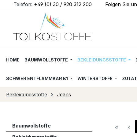
Telefon:
+49 (0) 30 / 920 312 200
Folgen Sie u
m Hauptinhalt springen
Zur Suche springen
Zur Hauptnavigation springen
HOME
BAUMWOLLSTOFFE
BEKLEIDUNGSSTOFFE
SCHWER ENTFLAMMBAR B1
WINTERSTOFFE
ZUTA
Bekleidungsstoffe
Jeans
Baumwollstoffe