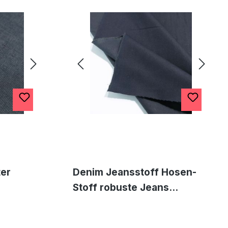
ter
Denim Jeansstoff Hosen-
Stoff robuste Jeans
acke
Meterware - dunkel Blau
e - blau