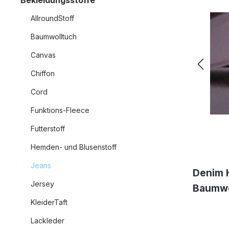
Bekleidungsstoffe
AllroundStoff
Baumwolltuch
Canvas
Chiffon
Cord
Funktions-Fleece
Futterstoff
Hemden- und Blusenstoff
Jeans
Denim 
Jersey
Baumwo
KleiderTaft
Somme
Beklei
Lackleder