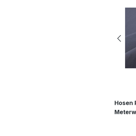
Hosen 
Meterwa
Ripsto