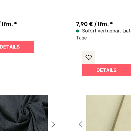
 lfm. *
7,90 € / lfm. *
Sofort verfügbar, Liefe
Tage
DETAILS
DETAILS