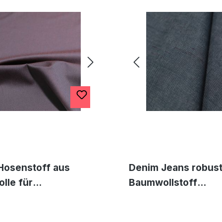
Hosenstoff aus
Denim Jeans robus
lle für
Baumwollstoff
rhosen
Bekleidungsstoff J
dungsstoff
Hose Rock Meterwar