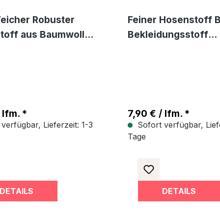
eicher Robuster
Feiner Hosenstoff 
toff aus Baumwolle
Bekleidungsstoff
ungsstoff als
Meterware Jeans u
are Hose Rock
Blusenstoff
z
 lfm. *
7,90 € / lfm. *
verfügbar, Lieferzeit: 1-3
Sofort verfügbar, Liefe
Tage
DETAILS
DETAILS