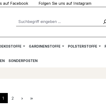
ns auf Facebook
Folgen Sie uns auf Instagram
DEKOSTOFFE
GARDINENSTOFFE
POLSTERSTOFFE
TEN
SONDERPOSTEN
Seite
Seite
1
2