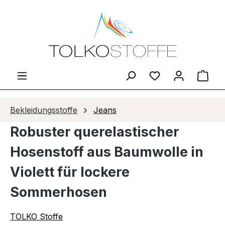
Zum Hauptinhalt springen
Du hast 0 Produ
Ware
Bekleidungsstoffe
Jeans
Robuster querelastischer
Hosenstoff aus Baumwolle in
Violett für lockere
Sommerhosen
TOLKO Stoffe