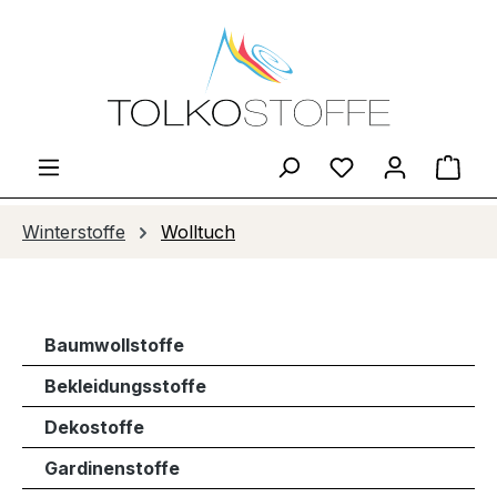
Zum Hauptinhalt springen
Du hast 0 Produ
Ware
Winterstoffe
Wolltuch
Baumwollstoffe
Bekleidungsstoffe
Dekostoffe
Gardinenstoffe