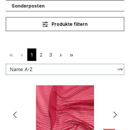
Sonderposten
Produkte filtern
Seite
Seite
Seite
1
2
3