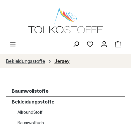
Zum Hauptinhalt springen
Du hast 0 Produ
Ware
Bekleidungsstoffe
Jersey
Baumwollstoffe
Bekleidungsstoffe
AllroundStoff
Baumwolltuch