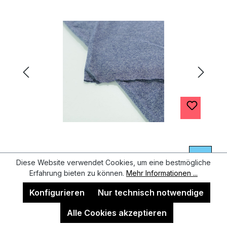
Diese Website verwendet Cookies, um eine bestmögliche
Erfahrung bieten zu können.
Mehr Informationen ...
Bündchen Schlauchware
Konfigurieren
Nur technisch notwendige
Strickschlauch Ärmel Taillenbündchen
Blickdicht Meterware
Alle Cookies akzeptieren