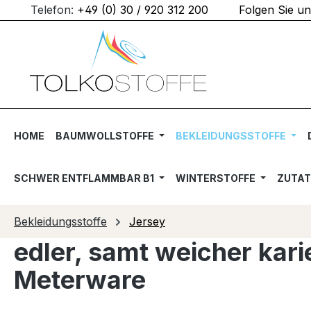
Telefon:
+49 (0) 30 / 920 312 200
Folgen Sie u
m Hauptinhalt springen
Zur Suche springen
Zur Hauptnavigation springen
HOME
BAUMWOLLSTOFFE
BEKLEIDUNGSSTOFFE
SCHWER ENTFLAMMBAR B1
WINTERSTOFFE
ZUTA
Bekleidungsstoffe
Jersey
edler, samt weicher kar
Meterware