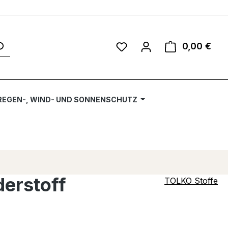
Du hast 0 Produkte auf 
0,00 €
Ware
REGEN-, WIND- UND SONNENSCHUTZ
derstoff
TOLKO Stoffe