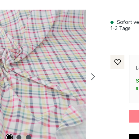
Sofort ver
1-3 Tage
L
S
a