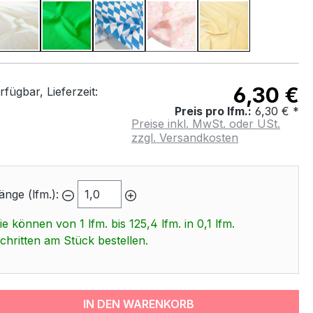
Ecru
Leucht Grün
Blau + Weiß
Rosalia
Tropischer Sand
(Diese Option ist zurzeit nicht 
6,30 €
fügbar, Lieferzeit:
Preis pro lfm.:
6,30 € *
Preise inkl. MwSt. oder USt.
zzgl. Versandkosten
änge (lfm.):
ie können von 1 lfm. bis 125,4 lfm. in 0,1 lfm.
chritten am Stück bestellen.
IN DEN WARENKORB