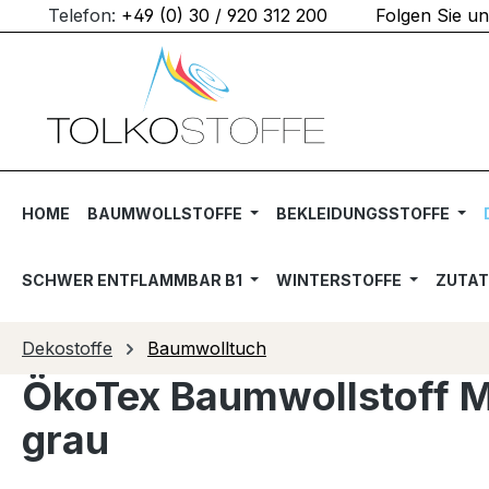
Telefon:
+49 (0) 30 / 920 312 200
Folgen Sie u
m Hauptinhalt springen
Zur Suche springen
Zur Hauptnavigation springen
HOME
BAUMWOLLSTOFFE
BEKLEIDUNGSSTOFFE
SCHWER ENTFLAMMBAR B1
WINTERSTOFFE
ZUTA
Dekostoffe
Baumwolltuch
ÖkoTex Baumwollstoff Me
grau