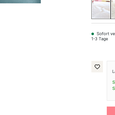
Weiß
Sofort ver
1-3 Tage
L
S
S