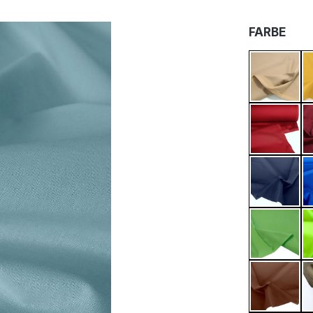
AUS
FARBE
Dunkel
Kirsch 
Dunkel
Mai Gr
Braun