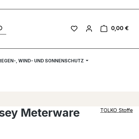
Du hast 0 Produkte auf 
0,00 €
Ware
REGEN-, WIND- UND SONNENSCHUTZ
rsey Meterware
TOLKO Stoffe