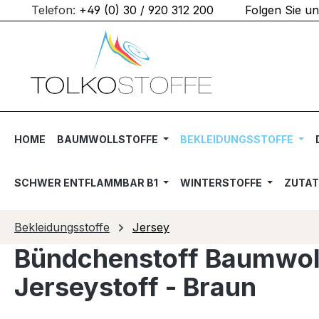
Telefon:
+49 (0) 30 / 920 312 200
Folgen Sie u
m Hauptinhalt springen
Zur Suche springen
Zur Hauptnavigation springen
HOME
BAUMWOLLSTOFFE
BEKLEIDUNGSSTOFFE
SCHWER ENTFLAMMBAR B1
WINTERSTOFFE
ZUTA
Bekleidungsstoffe
Jersey
Bündchenstoff Baumwol
Jerseystoff - Braun