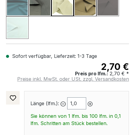
Petrol
Grau
Beige
Erd Braun
Mocca
(Diese Option ist zurzeit nicht verfügbar.)
(Diese Option 
Weiß
(Diese Option ist zurzeit nicht verfügbar.)
Sofort verfügbar, Lieferzeit: 1-3 Tage
2,70 €
Preis pro lfm.:
2,70 € *
Preise inkl. MwSt. oder USt. zzgl. Versandkosten
Länge (lfm.):
Sie können von 1 lfm. bis 100 lfm. in 0,1
lfm. Schritten am Stück bestellen.