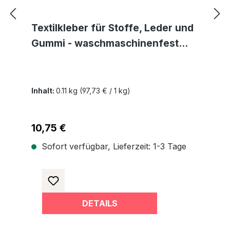
Textilkleber für Stoffe, Leder und
Gummi - waschmaschinenfest
transparent und lösemittelfrei
Inhalt:
0.11 kg
(97,73 € / 1 kg)
Regulärer Preis:
10,75 €
Sofort verfügbar, Lieferzeit: 1-3 Tage
DETAILS