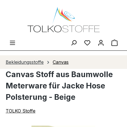
Zum Hauptinhalt springen
Du hast 0 Produ
Ware
Bekleidungsstoffe
Canvas
Canvas Stoff aus Baumwolle
Meterware für Jacke Hose
Polsterung - Beige
TOLKO Stoffe