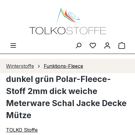
Zum Hauptinhalt springen
Du hast 0 Produ
Ware
Winterstoffe
Funktions-Fleece
dunkel grün Polar-Fleece-
Stoff 2mm dick weiche
Meterware Schal Jacke Decke
Mütze
TOLKO Stoffe