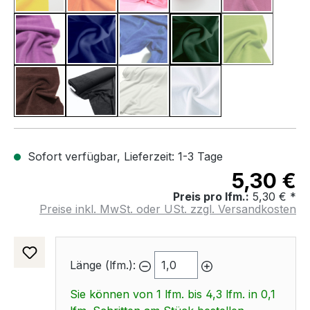
Flieder
Dunkel Blau
Royal Blau
Dunkel Grün
Apfel Grün
(Diese Option ist zurzeit nicht verfüg
(Diese Option 
Braun
Schwarz
Licht Grau
Weiß
(Diese Option ist zurzeit nicht verfüg
Sofort verfügbar, Lieferzeit: 1-3 Tage
5,30 €
Preis pro lfm.:
5,30 € *
Preise inkl. MwSt. oder USt. zzgl. Versandkosten
Länge (lfm.):
Sie können von 1 lfm. bis 4,3 lfm. in 0,1