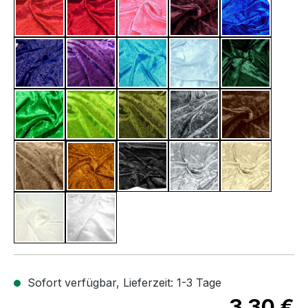
Rot
Dunkel Rot
Hell Pink
Brombeere
Blau
Nacht Blau
Aubergine
Türkis
Hell Blau
Dunkel Grü
Gras Grün
Neon Grün
Antik Grün
Anthrazit
Dunkel Bra
Kupfer Braun
Zimt Braun
Schwarz
Silber
Champagne
Creme
Weiß
Sofort verfügbar, Lieferzeit: 1-3 Tage
3,30 €