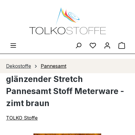
Zum Hauptinhalt springen
Du hast 0 Produ
Ware
Dekostoffe
Pannesamt
glänzender Stretch
Pannesamt Stoff Meterware -
zimt braun
TOLKO Stoffe