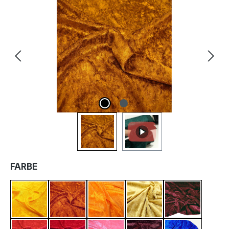
Bildergalerie überspringen
AUSWÄHLEN
FARBE
Sonnen Gelb
Terracotta
Orange
Gold Ocker
Bordeaux