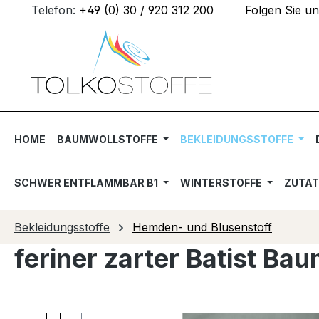
Telefon:
+49 (0) 30 / 920 312 200
Folgen Sie u
m Hauptinhalt springen
Zur Suche springen
Zur Hauptnavigation springen
HOME
BAUMWOLLSTOFFE
BEKLEIDUNGSSTOFFE
SCHWER ENTFLAMMBAR B1
WINTERSTOFFE
ZUTA
Bekleidungsstoffe
Hemden- und Blusenstoff
feriner zarter Batist Ba