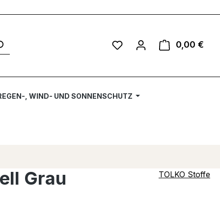
Du hast 0 Produkte auf 
0,00 €
Ware
REGEN-, WIND- UND SONNENSCHUTZ
ell Grau
TOLKO Stoffe