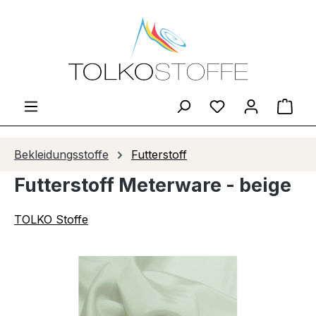
Zum Hauptinhalt springen
Du hast 0 Produ
Ware
Bekleidungsstoffe
Futterstoff
Futterstoff Meterware - beige
TOLKO Stoffe
Bildergalerie überspringen