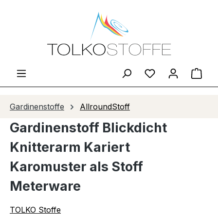
Zum Hauptinhalt springen
Du hast 0 Produ
Ware
Gardinenstoffe
AllroundStoff
Gardinenstoff Blickdicht
Knitterarm Kariert
Karomuster als Stoff
Meterware
TOLKO Stoffe