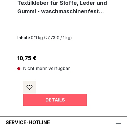
Textilkleber für Stoffe, Leder und
Gummi - waschmaschinenfest
transparent und lösemittelfrei
Inhalt:
0.11 kg
(97,73 € / 1 kg)
Regulärer Preis:
10,75 €
Nicht mehr verfügbar
DETAILS
SERVICE-HOTLINE