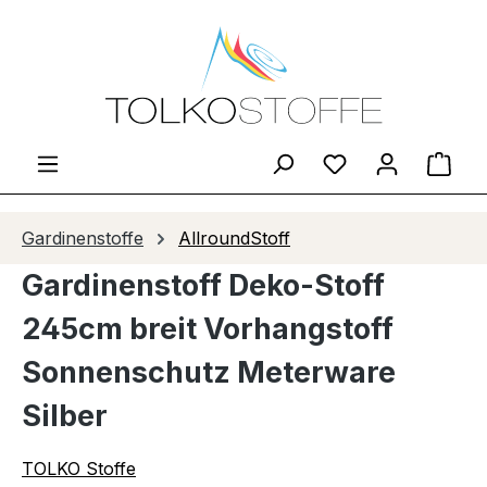
Zum Hauptinhalt springen
Du hast 0 Produ
Ware
Gardinenstoffe
AllroundStoff
Gardinenstoff Deko-Stoff
245cm breit Vorhangstoff
Sonnenschutz Meterware
Silber
TOLKO Stoffe