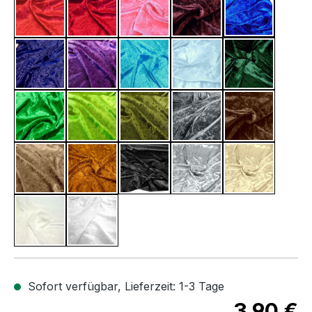
Rot
Dunkel Rot
Hell Pink
Brombeere
Blau
Nacht Blau
Aubergine
Türkis
Hell Blau
Dunkel Grü
Gras Grün
Neon Grün
Antik Grün
Anthrazit
Dunkel Bra
Kupfer Braun
Zimt Braun
Schwarz
Silber
Champagne
Creme
Weiß
Sofort verfügbar, Lieferzeit: 1-3 Tage
3,90 €