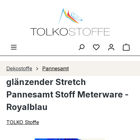
Zum Hauptinhalt springen
Du hast 0 Produ
Ware
Dekostoffe
Pannesamt
glänzender Stretch
Pannesamt Stoff Meterware -
Royalblau
TOLKO Stoffe