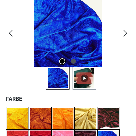
Bildergalerie überspringen
AUSWÄHLEN
FARBE
Sonnen Gelb
Terracotta
Orange
Gold Ocker
Bordeaux