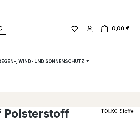
Du hast 0 Produkte auf 
0,00 €
Ware
REGEN-, WIND- UND SONNENSCHUTZ
 Polsterstoff
TOLKO Stoffe