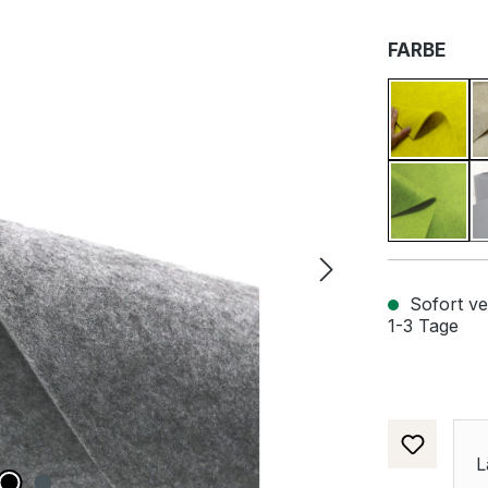
AUS
FARBE
Raps G
Lind G
Sofort ver
1-3 Tage
L