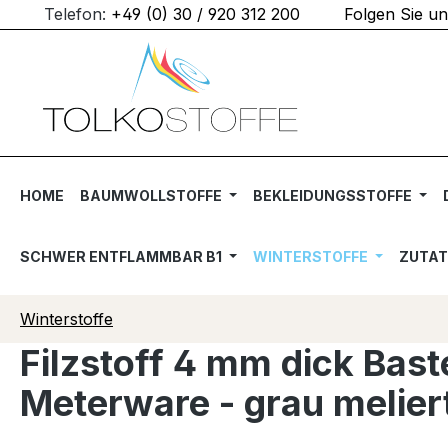
Telefon:
+49 (0) 30 / 920 312 200
Folgen Sie u
m Hauptinhalt springen
Zur Suche springen
Zur Hauptnavigation springen
HOME
BAUMWOLLSTOFFE
BEKLEIDUNGSSTOFFE
SCHWER ENTFLAMMBAR B1
WINTERSTOFFE
ZUTA
Winterstoffe
Filzstoff 4 mm dick Bast
Meterware - grau melier