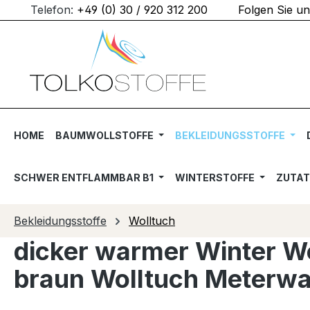
Telefon:
+49 (0) 30 / 920 312 200
Folgen Sie u
m Hauptinhalt springen
Zur Suche springen
Zur Hauptnavigation springen
HOME
BAUMWOLLSTOFFE
BEKLEIDUNGSSTOFFE
SCHWER ENTFLAMMBAR B1
WINTERSTOFFE
ZUTA
Bekleidungsstoffe
Wolltuch
dicker warmer Winter Wo
braun Wolltuch Meterwa