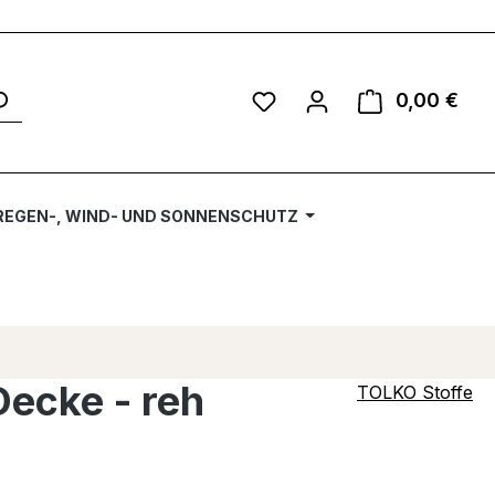
Du hast 0 Produkte auf 
0,00 €
Ware
REGEN-, WIND- UND SONNENSCHUTZ
Decke - reh
TOLKO Stoffe