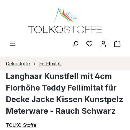
Zum Hauptinhalt springen
Du hast 0 Produ
Ware
Dekostoffe
Fell-Imitat
Langhaar Kunstfell mit 4cm
Florhöhe Teddy Fellimitat für
Decke Jacke Kissen Kunstpelz
Meterware - Rauch Schwarz
TOLKO Stoffe