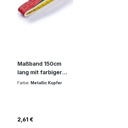
Maßband 150cm
lang mit farbiger
Dezimeter
Farbe:
Metallic Kupfer
Einteilung Bandmaß
Regulärer Preis:
2,61 €