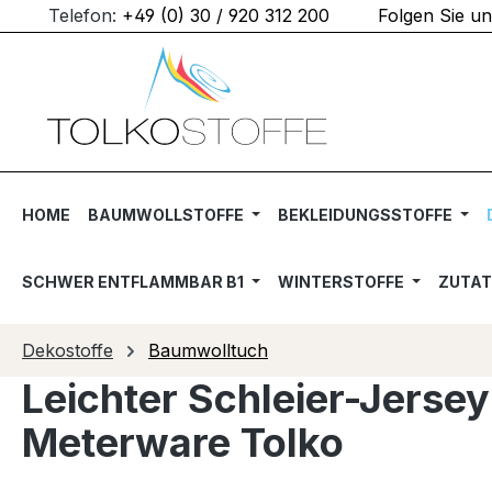
Telefon:
+49 (0) 30 / 920 312 200
Folgen Sie u
m Hauptinhalt springen
Zur Suche springen
Zur Hauptnavigation springen
HOME
BAUMWOLLSTOFFE
BEKLEIDUNGSSTOFFE
SCHWER ENTFLAMMBAR B1
WINTERSTOFFE
ZUTA
Dekostoffe
Baumwolltuch
Leichter Schleier-Jerse
Meterware Tolko