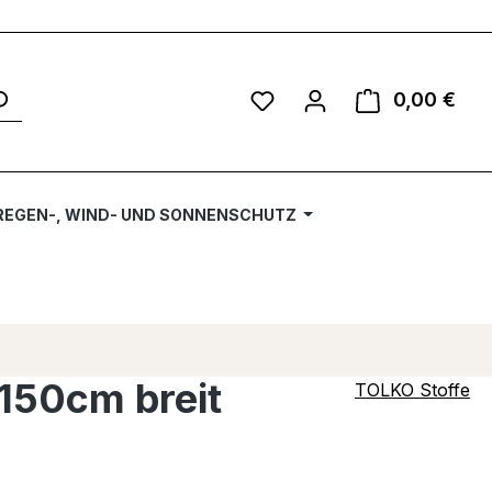
Du hast 0 Produkte auf 
0,00 €
Ware
REGEN-, WIND- UND SONNENSCHUTZ
 150cm breit
TOLKO Stoffe