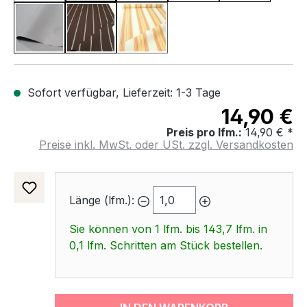
Grau
Mocca
Creme
(Diese Option ist zurzeit nicht verfüg
Sofort verfügbar, Lieferzeit: 1-3 Tage
14,90 €
Preis pro lfm.:
14,90 € *
Preise inkl. MwSt. oder USt. zzgl. Versandkosten
Länge (lfm.):
Sie können von 1 lfm. bis 143,7 lfm. in
0,1 lfm. Schritten am Stück bestellen.