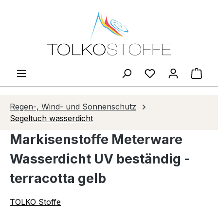
Zum Hauptinhalt springen
Du hast 0 Produ
Ware
Regen-, Wind- und Sonnenschutz
Segeltuch wasserdicht
Markisenstoffe Meterware
Wasserdicht UV beständig -
terracotta gelb
TOLKO Stoffe