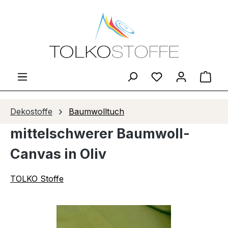
Zum Hauptinhalt springen
Du hast 0 Produ
Ware
Dekostoffe
Baumwolltuch
mittelschwerer Baumwoll-
Canvas in Oliv
TOLKO Stoffe
Bildergalerie überspringen