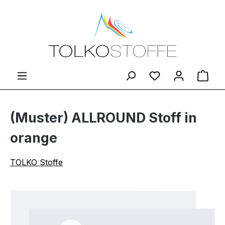
Zum Hauptinhalt springen
Du hast 0 Produ
Ware
(Muster) ALLROUND Stoff in
orange
TOLKO Stoffe
Bildergalerie überspringen