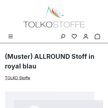
Zum Hauptinhalt springen
Du hast 0 Produ
Ware
(Muster) ALLROUND Stoff in
royal blau
TOLKO Stoffe
Bildergalerie überspringen