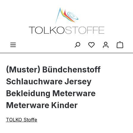
Zum Hauptinhalt springen
Du hast 0 Produ
Ware
(Muster) Bündchenstoff
Schlauchware Jersey
Bekleidung Meterware
Meterware Kinder
TOLKO Stoffe