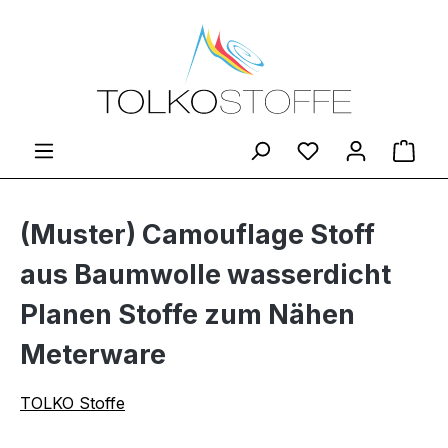
Zum Hauptinhalt springen
Du hast 0 Produ
Ware
(Muster) Camouflage Stoff
aus Baumwolle wasserdicht
Planen Stoffe zum Nähen
Meterware
TOLKO Stoffe