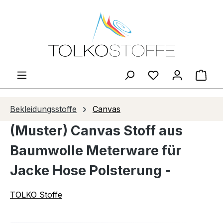
Zum Hauptinhalt springen
Du hast 0 Produ
Ware
Bekleidungsstoffe
Canvas
(Muster) Canvas Stoff aus
Baumwolle Meterware für
Jacke Hose Polsterung -
TOLKO Stoffe