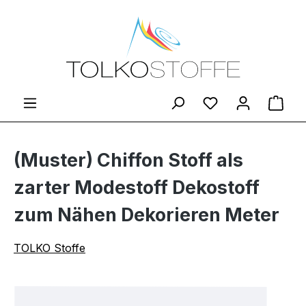
Zum Hauptinhalt springen
Du hast 0 Produ
Ware
(Muster) Chiffon Stoff als
zarter Modestoff Dekostoff
zum Nähen Dekorieren Meter
TOLKO Stoffe
Bildergalerie überspringen