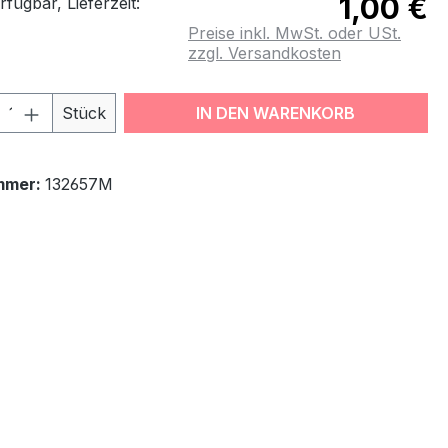
1,00 €
fügbar, Lieferzeit:
Preise inkl. MwSt. oder USt.
zzgl. Versandkosten
odukt Anzahl: Gib den gewünschten Wert
Stück
IN DEN WARENKORB
mmer:
132657M