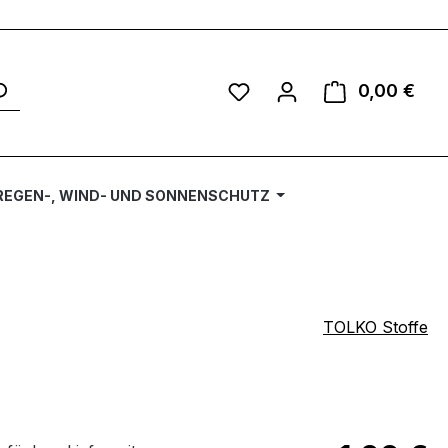
Du hast 0 Produkte auf 
0,00 €
Ware
REGEN-, WIND- UND SONNENSCHUTZ
TOLKO Stoffe