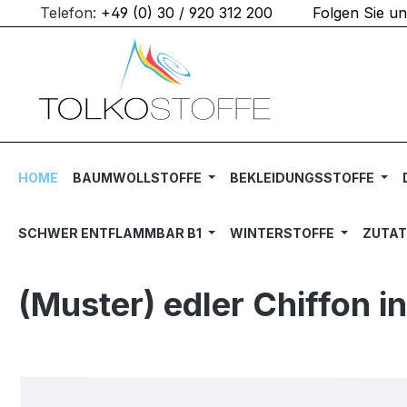
Telefon:
+49 (0) 30 / 920 312 200
Folgen Sie u
m Hauptinhalt springen
Zur Suche springen
Zur Hauptnavigation springen
HOME
BAUMWOLLSTOFFE
BEKLEIDUNGSSTOFFE
SCHWER ENTFLAMMBAR B1
WINTERSTOFFE
ZUTA
(Muster) edler Chiffon in
Bildergalerie überspringen