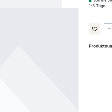
Sofort ver
1-3 Tage
Pr
Produktnu