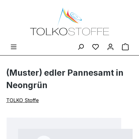
Zum Hauptinhalt springen
Du hast 0 Produ
Ware
(Muster) edler Pannesamt in
Neongrün
TOLKO Stoffe
Bildergalerie überspringen