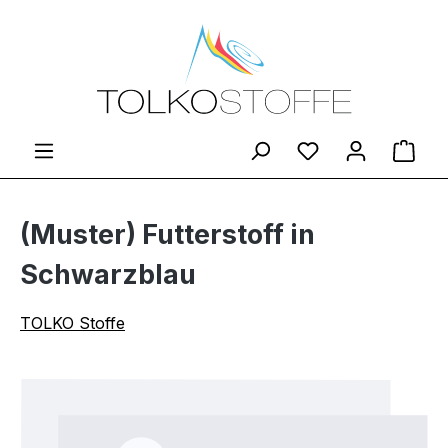
Zum Hauptinhalt springen
Du hast 0 Produ
Ware
(Muster) Futterstoff in
Schwarzblau
TOLKO Stoffe
Bildergalerie überspringen