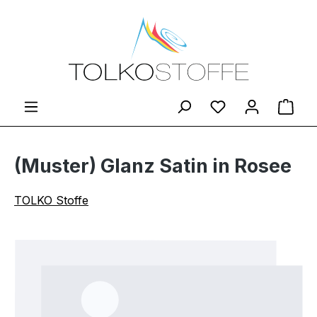
Zum Hauptinhalt springen
Du hast 0 Produ
Ware
(Muster) Glanz Satin in Rosee
TOLKO Stoffe
Bildergalerie überspringen