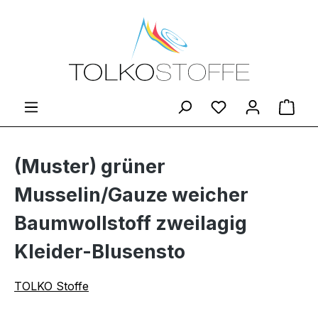
Zum Hauptinhalt springen
Du hast 0 Produ
Ware
(Muster) grüner
Musselin/Gauze weicher
Baumwollstoff zweilagig
Kleider-Blusensto
TOLKO Stoffe