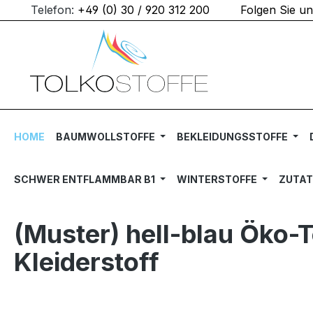
Telefon:
+49 (0) 30 / 920 312 200
Folgen Sie u
m Hauptinhalt springen
Zur Suche springen
Zur Hauptnavigation springen
HOME
BAUMWOLLSTOFFE
BEKLEIDUNGSSTOFFE
SCHWER ENTFLAMMBAR B1
WINTERSTOFFE
ZUTA
(Muster) hell-blau Öko
Kleiderstoff