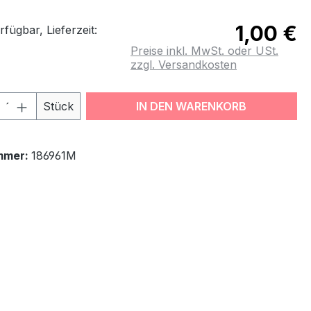
1,00 €
fügbar, Lieferzeit:
Preise inkl. MwSt. oder USt.
zzgl. Versandkosten
odukt Anzahl: Gib den gewünschten Wert
Stück
IN DEN WARENKORB
mmer:
186961M