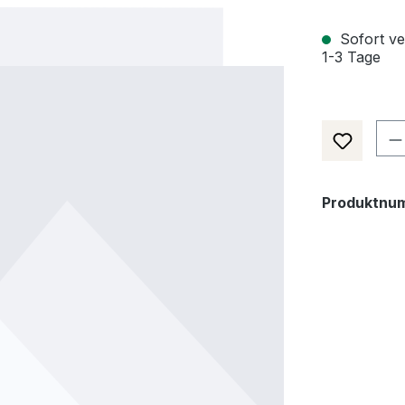
Sofort ver
1-3 Tage
Pr
Produktnu