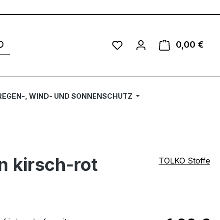
Du hast 0 Produkte auf 
0,00 €
Ware
REGEN-, WIND- UND SONNENSCHUTZ
 kirsch-rot
TOLKO Stoffe