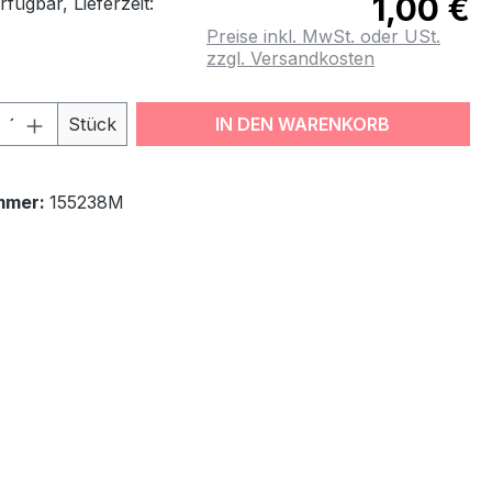
1,00 €
fügbar, Lieferzeit:
Preise inkl. MwSt. oder USt.
zzgl. Versandkosten
odukt Anzahl: Gib den gewünschten Wert
Stück
IN DEN WARENKORB
mmer:
155238M