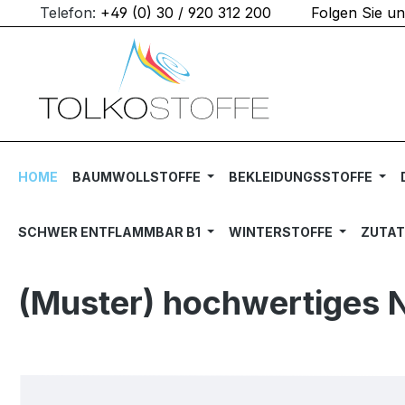
Telefon:
+49 (0) 30 / 920 312 200
Folgen Sie u
m Hauptinhalt springen
Zur Suche springen
Zur Hauptnavigation springen
HOME
BAUMWOLLSTOFFE
BEKLEIDUNGSSTOFFE
SCHWER ENTFLAMMBAR B1
WINTERSTOFFE
ZUTA
(Muster) hochwertiges N
Bildergalerie überspringen