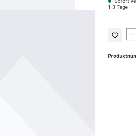
Sofort ver
1-3 Tage
Pr
Produktnu