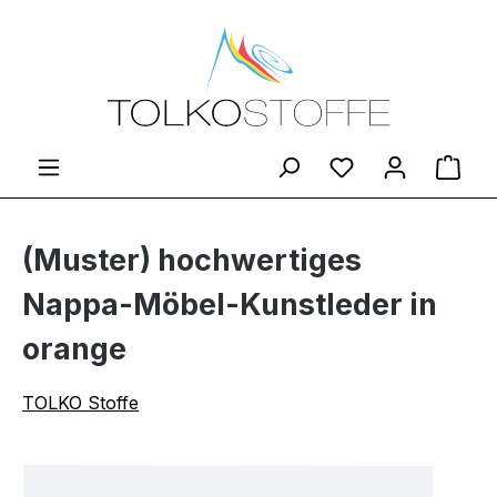
Zum Hauptinhalt springen
Du hast 0 Produ
Ware
(Muster) hochwertiges
Nappa-Möbel-Kunstleder in
orange
TOLKO Stoffe
Bildergalerie überspringen