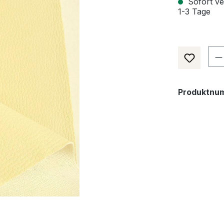
Sofort ver
1-3 Tage
Pr
Produktnu