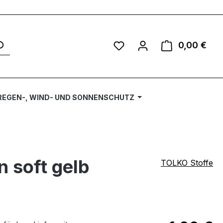
Du hast 0 Produkte auf 
0,00 €
Ware
REGEN-, WIND- UND SONNENSCHUTZ
 soft gelb
TOLKO Stoffe