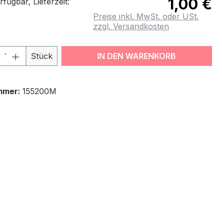
1,00 €
fügbar, Lieferzeit:
Preise inkl. MwSt. oder USt.
zzgl. Versandkosten
odukt Anzahl: Gib den gewünschten Wert
Stück
IN DEN WARENKORB
mmer:
155200M