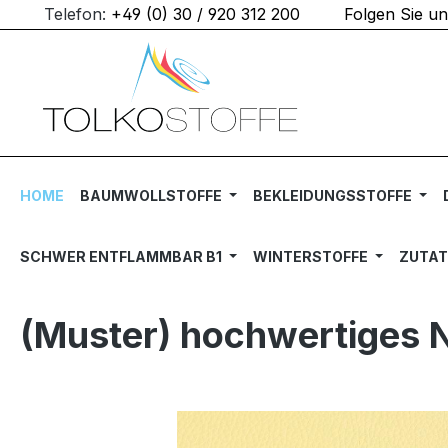
Telefon:
+49 (0) 30 / 920 312 200
Folgen Sie u
m Hauptinhalt springen
Zur Suche springen
Zur Hauptnavigation springen
HOME
BAUMWOLLSTOFFE
BEKLEIDUNGSSTOFFE
SCHWER ENTFLAMMBAR B1
WINTERSTOFFE
ZUTA
(Muster) hochwertiges N
Bildergalerie überspringen