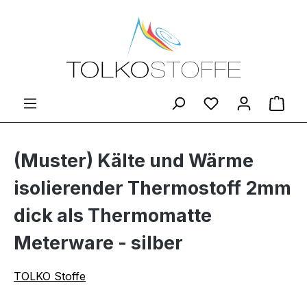
Zum Hauptinhalt springen
Du hast 0 Produ
Ware
(Muster) Kälte und Wärme
isolierender Thermostoff 2mm
dick als Thermomatte
Meterware - silber
TOLKO Stoffe