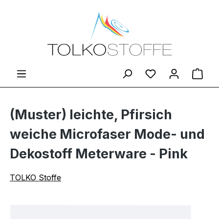
Zum Hauptinhalt springen
Du hast 0 Produ
Ware
(Muster) leichte, Pfirsich
weiche Microfaser Mode- und
Dekostoff Meterware - Pink
TOLKO Stoffe
Bildergalerie überspringen