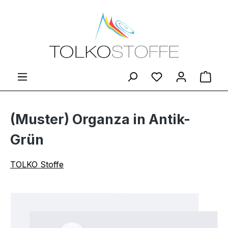
Zum Hauptinhalt springen
Du hast 0 Produ
Ware
(Muster) Organza in Antik-
Grün
TOLKO Stoffe
Bildergalerie überspringen