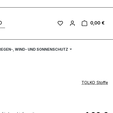
Du hast 0 Produkte auf 
0,00 €
Ware
REGEN-, WIND- UND SONNENSCHUTZ
TOLKO Stoffe