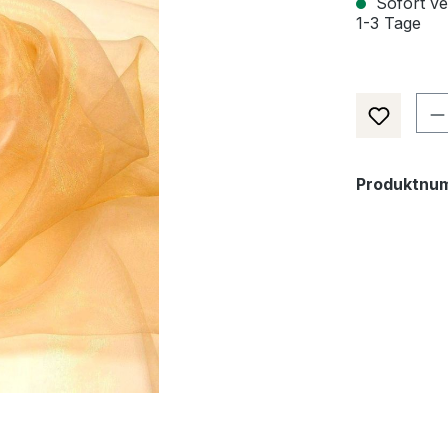
Sofort ver
1-3 Tage
Pr
Produktnu