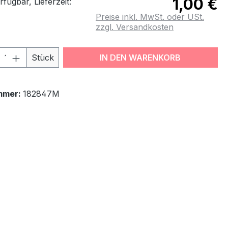
1,00 €
fügbar, Lieferzeit:
Preise inkl. MwSt. oder USt.
zzgl. Versandkosten
odukt Anzahl: Gib den gewünschten Wert
Stück
IN DEN WARENKORB
mmer:
182847M