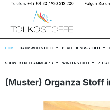
Telefon:
+49 (0) 30 / 920 312 200
Folgen Sie u
m Hauptinhalt springen
Zur Suche springen
Zur Hauptnavigation springen
HOME
BAUMWOLLSTOFFE
BEKLEIDUNGSSTOFFE
SCHWER ENTFLAMMBAR B1
WINTERSTOFFE
ZUTA
(Muster) Organza Stoff 
Bildergalerie überspringen