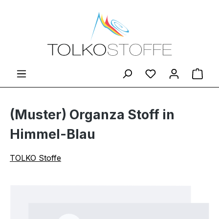
Zum Hauptinhalt springen
Du hast 0 Produ
Ware
(Muster) Organza Stoff in
Himmel-Blau
TOLKO Stoffe
Bildergalerie überspringen