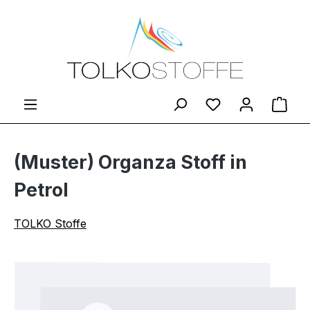
Zum Hauptinhalt springen
Du hast 0 Produ
Ware
(Muster) Organza Stoff in
Petrol
TOLKO Stoffe
Bildergalerie überspringen