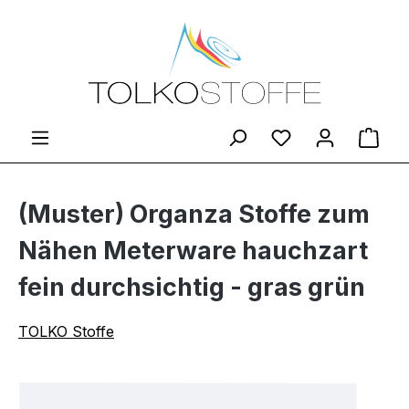
Zum Hauptinhalt springen
Du hast 0 Produ
Ware
(Muster) Organza Stoffe zum
Nähen Meterware hauchzart
fein durchsichtig - gras grün
TOLKO Stoffe
Bildergalerie überspringen