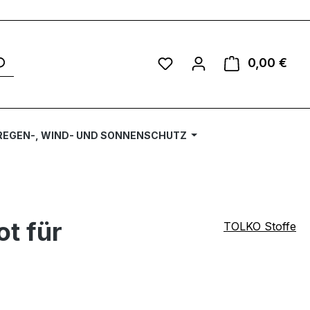
Du hast 0 Produkte auf 
0,00 €
Ware
REGEN-, WIND- UND SONNENSCHUTZ
ot für
TOLKO Stoffe