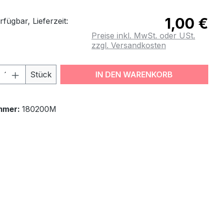
1,00 €
fügbar, Lieferzeit:
Preise inkl. MwSt. oder USt.
zzgl. Versandkosten
odukt Anzahl: Gib den gewünschten Wert
Stück
IN DEN WARENKORB
mmer:
180200M