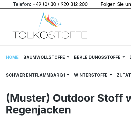
Telefon:
+49 (0) 30 / 920 312 200
Folgen Sie u
m Hauptinhalt springen
Zur Suche springen
Zur Hauptnavigation springen
HOME
BAUMWOLLSTOFFE
BEKLEIDUNGSSTOFFE
SCHWER ENTFLAMMBAR B1
WINTERSTOFFE
ZUTA
(Muster) Outdoor Stoff w
Regenjacken