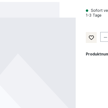
Sofort ver
1-3 Tage
Pr
Produktnu